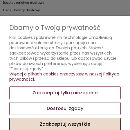
Bezpieczeństwo dostawy
Czas i koszty dostawy
Artykuły
Dbamy o Twoją prywatność
Jak dobierać kieliszki do szampana?
Pliki cookies i pokrewne im technologie umożliwiają
poprawne działanie strony i pomagają nam
Jak podawać koniak?
dostosować ofertę do Twoich potrzeb. Możesz
Jak prawidłowo dbać o kieliszki?
zaakceptować wykorzystanie przez nas wszystkich
tych plików i przejść do sklepu lub dostosować użycie
Wybieramy kieliszki
plików do swoich preferencji, wybierając opcję
"Dostosuj zgody".
Moje konto
Więcej o plikach cookies przeczytasz w naszej Polityce
prywatności.
Twoje zamówienia
Ustawienia konta
Zaakceptuj tylko niezbędne
Przechowalnia
Dostosuj zgody
Zaakceptuj wszystkie
Sklep internetowy Shoper.pl