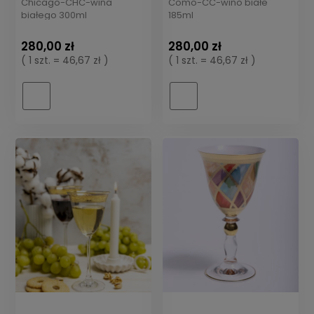
Chicago-CHC-wina
Como-CC-wino białe
białego 300ml
185ml
280,00 zł
280,00 zł
( 1 szt. = 46,67 zł )
( 1 szt. = 46,67 zł )