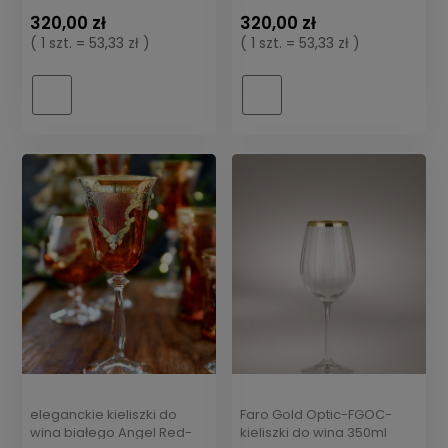
320,00 zł
320,00 zł
( 1 szt. = 53,33 zł )
( 1 szt. = 53,33 zł )
eleganckie kieliszki do
Faro Gold Optic-FGOC-
wina białego Angel Red-
kieliszki do wina 350ml