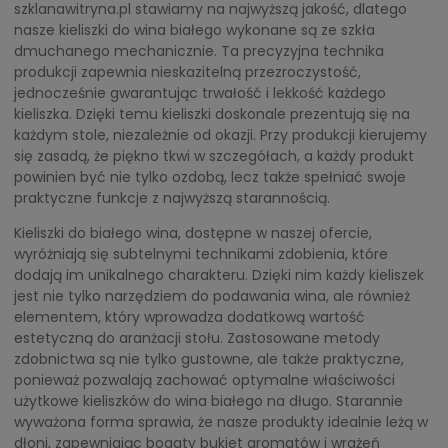
szklanawitryna.pl stawiamy na najwyższą jakość, dlatego
nasze kieliszki do wina białego wykonane są ze szkła
dmuchanego mechanicznie. Ta precyzyjna technika
produkcji zapewnia nieskazitelną przezroczystość,
jednocześnie gwarantując trwałość i lekkość każdego
kieliszka. Dzięki temu kieliszki doskonale prezentują się na
każdym stole, niezależnie od okazji. Przy produkcji kierujemy
się zasadą, że piękno tkwi w szczegółach, a każdy produkt
powinien być nie tylko ozdobą, lecz także spełniać swoje
praktyczne funkcje z najwyższą starannością.
Kieliszki do białego wina, dostępne w naszej ofercie,
wyróżniają się subtelnymi technikami zdobienia, które
dodają im unikalnego charakteru. Dzięki nim każdy kieliszek
jest nie tylko narzędziem do podawania wina, ale również
elementem, który wprowadza dodatkową wartość
estetyczną do aranżacji stołu. Zastosowane metody
zdobnictwa są nie tylko gustowne, ale także praktyczne,
ponieważ pozwalają zachować optymalne właściwości
użytkowe kieliszków do wina białego na długo. Starannie
wyważona forma sprawia, że nasze produkty idealnie leżą w
dłoni, zapewniając bogaty bukiet aromatów i wrażeń