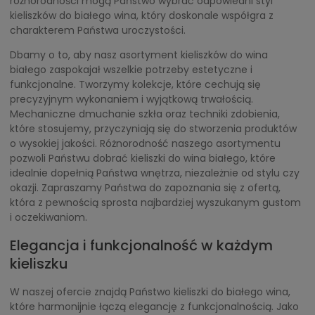
różnorodności mogą Państwo wybrać odpowiedni styl
kieliszków do białego wina, który doskonale współgra z
charakterem Państwa uroczystości.
Dbamy o to, aby nasz asortyment kieliszków do wina
białego zaspokajał wszelkie potrzeby estetyczne i
funkcjonalne. Tworzymy kolekcje, które cechują się
precyzyjnym wykonaniem i wyjątkową trwałością.
Mechaniczne dmuchanie szkła oraz techniki zdobienia,
które stosujemy, przyczyniają się do stworzenia produktów
o wysokiej jakości. Różnorodność naszego asortymentu
pozwoli Państwu dobrać kieliszki do wina białego, które
idealnie dopełnią Państwa wnętrza, niezależnie od stylu czy
okazji. Zapraszamy Państwa do zapoznania się z ofertą,
która z pewnością sprosta najbardziej wyszukanym gustom
i oczekiwaniom.
Elegancja i funkcjonalność w każdym
kieliszku
W naszej ofercie znajdą Państwo kieliszki do białego wina,
które harmonijnie łączą elegancję z funkcjonalnością. Jako