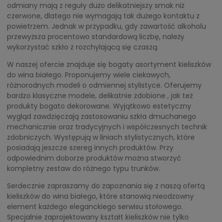
odmiany mają z reguły dużo delikatniejszy smak niż
czerwone, dlatego nie wymagają tak dużego kontaktu z
powietrzem. Jednak w przypadku, gdy zawartość alkoholu
przewyższa procentowo standardową liczbę, należy
wykorzystać szkło z rozchylającą się czaszą.
W naszej ofercie znajduje się bogaty asortyment kieliszków
do wina białego. Proponujemy wiele ciekawych,
różnorodnych modeli o odmiennej stylistyce. Oferujemy
bardzo klasyczne modele, delikatnie zdobione , jak też
produkty bogato dekorowane. Wyjątkowo estetyczny
wygląd zawdzięczają zastosowaniu szkła dmuchanego
mechanicznie oraz tradycyjnych i współczesnych technik
zdobniczych. Występują w liniach stylistycznych, które
posiadają jeszcze szereg innych produktów. Przy
odpowiednim doborze produktów można stworzyć
kompletny zestaw do różnego typu trunków.
Serdecznie zapraszamy do zapoznania się z naszą ofertą
kieliszków do wina białego, które stanowią nieodzowny
element każdego eleganckiego serwisu stołowego.
Specjalnie zaprojektowany kształt kieliszków nie tylko