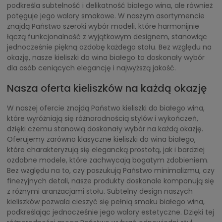
podkreśla subtelność i delikatność białego wina, ale również
potęguje jego walory smakowe. W naszym asortymencie
znajdą Państwo szeroki wybór modeli, które harmonijnie
łączą funkcjonalność z wyjątkowym designem, stanowiąc
jednocześnie piękną ozdobę każdego stołu. Bez względu na
okazję, nasze kieliszki do wina białego to doskonały wybór
dla osób ceniących elegancję i najwyższą jakość.
Nasza oferta kieliszków na każdą okazję
W naszej ofercie znajdą Państwo kieliszki do białego wina,
które wyróżniają się różnorodnością stylów i wykończeń,
dzięki czemu stanowią doskonały wybór na każdą okazję.
Oferujemy zarówno klasyczne kieliszki do wina białego,
które charakteryzują się elegancką prostotą, jak i bardziej
ozdobne modele, które zachwycają bogatym zdobieniem.
Bez względu na to, czy poszukują Państwo minimalizmu, czy
finezyjnych detali, nasze produkty doskonale komponują się
z różnymi aranżacjami stołu. Subtelny design naszych
kieliszków pozwala cieszyć się pełnią smaku białego wina,
podkreślając jednocześnie jego walory estetyczne. Dzięki tej