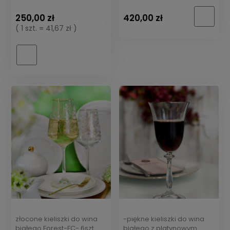
220ml
250,00 zł
420,00 zł
( 1 szt. = 41,67 zł )
złocone kieliszki do wina
-piękne kieliszki do wina
białego Forest-FC- 6szt
białego z platynowym