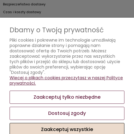
Bezpieczeństwo dostawy
Czas i koszty dostawy
Artykuły
Dbamy o Twoją prywatność
Jak dobierać kieliszki do szampana?
Pliki cookies i pokrewne im technologie umożliwiają
poprawne działanie strony i pomagają nam
Jak podawać koniak?
dostosować ofertę do Twoich potrzeb. Możesz
Jak prawidłowo dbać o kieliszki?
zaakceptować wykorzystanie przez nas wszystkich
tych plików i przejść do sklepu lub dostosować użycie
Wybieramy kieliszki
plików do swoich preferencji, wybierając opcję
"Dostosuj zgody".
Moje konto
Więcej o plikach cookies przeczytasz w naszej Polityce
prywatności.
Twoje zamówienia
Ustawienia konta
Zaakceptuj tylko niezbędne
Przechowalnia
Dostosuj zgody
Zaakceptuj wszystkie
Sklep internetowy Shoper.pl