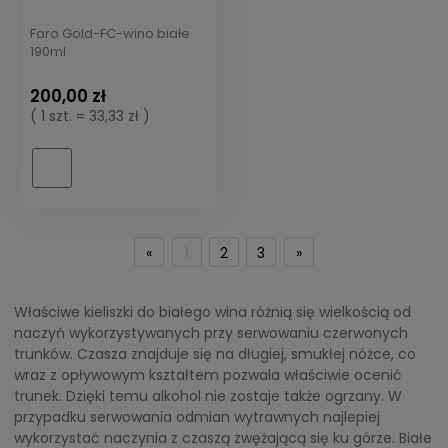
Faro Gold-FC-wino białe
190ml
200,00 zł
( 1 szt. = 33,33 zł )
«
1
2
3
»
Właściwe kieliszki do białego wina różnią się wielkością od
naczyń wykorzystywanych przy serwowaniu czerwonych
trunków. Czasza znajduje się na długiej, smukłej nóżce, co
wraz z opływowym kształtem pozwala właściwie ocenić
trunek. Dzięki temu alkohol nie zostaje także ogrzany. W
przypadku serwowania odmian wytrawnych najlepiej
wykorzystać naczynia z czaszą zwężającą się ku górze. Białe