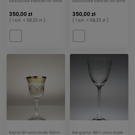
luksusowe kieliszki do wina
luksusowe kieliszki do wina
białego z platyną
białego ze złotem
350,00 zł
350,00 zł
( 1 szt. = 58,33 zł )
( 1 szt. = 58,33 zł )
Bejrut-BI-wino białe 190ml
Bergamo-BRC-wino białe