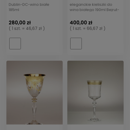
Dublin-DC-wino białe
eleganckie kieliszki do
185ml
wina białego 190ml Bejrut-
BC
280,00 zł
400,00 zł
( 1 szt. = 46,67 zł )
( 1 szt. = 66,67 zł )