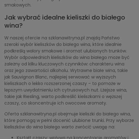
smakowych.
Jak wybrać idealne kieliszki do białego
wina?
W naszej ofercie na szklanawitryna.pl znajdą Państwo
szeroki wybór kieliszków do białego wina, które idealnie
podkreślą walory smakowe i aromat ulubionych trunków.
Wybór odpowiednich kieliszków do wina białego może być
zależny od kilku kluczowych czynników: charakteru wina
oraz jego zawartości alkoholu. Wytrawne białe wina, takie
jak Sauvignon Blanc, najlepiej serwować w wyższych
kieliszkach o lekko rozszerzonej czaszy – to pomoże w
lepszym uwydatnieniu ich cytrusowych nut. Lżejsze wina,
takie jak Riesling, warto podkreślić kieliszkami o węższej
czaszy, co skoncentruje ich owocowe aromaty.
Oferta szklanawitryna.pl obejmuje kieliszki do białego wina,
które pomogą w pełni docenić ulubione trunki. Przy wyborze
kieliszków do wina białego warto zwrócić uwagę na:
Kształt czaszy: wpływa na koncentrację aromatów i