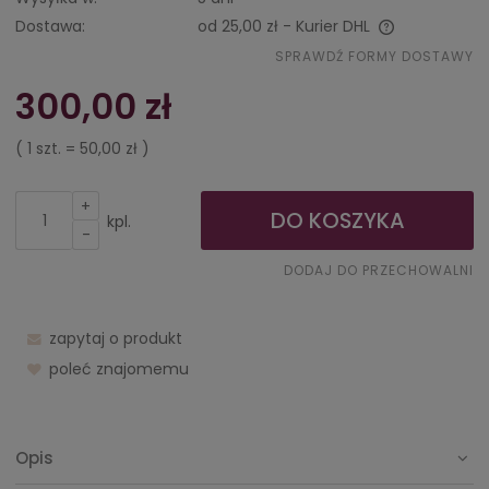
Dostawa:
od 25,00 zł
- Kurier DHL
Cena nie zawiera ewentualnych kosztów płatności
SPRAWDŹ FORMY DOSTAWY
300,00 zł
( 1
szt.
=
50,00 zł
)
+
DO KOSZYKA
kpl.
-
DODAJ DO PRZECHOWALNI
zapytaj o produkt
poleć znajomemu
Opis