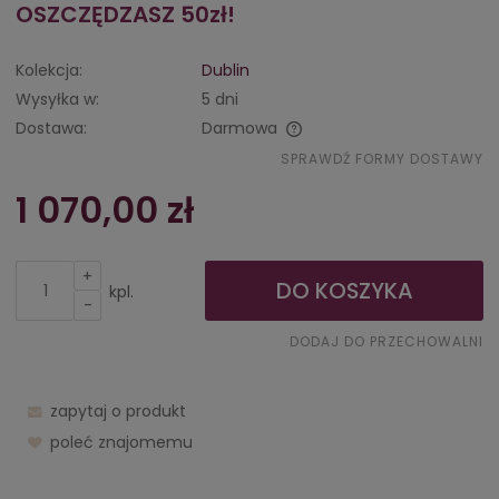
OSZCZĘDZASZ 50zł!
Kolekcja:
Dublin
Wysyłka w:
5 dni
Dostawa:
Darmowa
Cena nie zawiera ewentualnych kosztów płatności
SPRAWDŹ FORMY DOSTAWY
1 070,00 zł
+
DO KOSZYKA
kpl.
-
DODAJ DO PRZECHOWALNI
zapytaj o produkt
poleć znajomemu