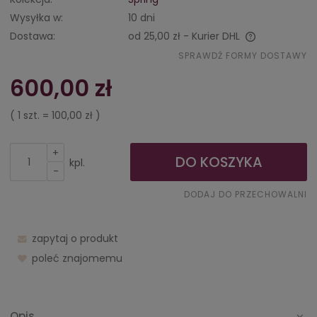
Wysyłka w:
10 dni
Dostawa:
od 25,00 zł
- Kurier DHL
Cena nie zawiera ewentualnych kosztów płatności
SPRAWDŹ FORMY DOSTAWY
600,00 zł
( 1
szt.
=
100,00 zł
)
+
DO KOSZYKA
kpl.
-
DODAJ DO PRZECHOWALNI
zapytaj o produkt
poleć znajomemu
Opis