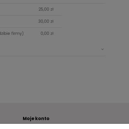
 zawiera ewentualnych
25,00 zł
płatności
30,00 zł
zibie firmy)
0,00 zł
Moje konto