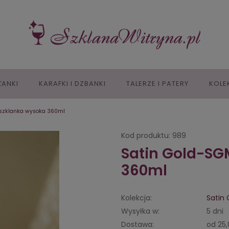
IŻANKI
KARAFKI I DZBANKI
TALERZE I PATERY
KOLE
szklanka wysoka 360ml
Kod produktu:
989
Satin Gold-SG
360ml
Kolekcja:
Satin 
Wysyłka w:
5 dni
Dostawa:
od 25,