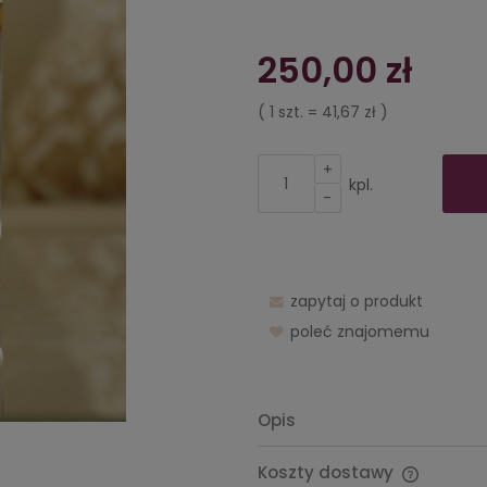
Cena nie zawiera e
250,00 zł
kosztów płatności
( 1
szt.
=
41,67 zł
)
+
kpl.
-
zapytaj o produkt
poleć znajomemu
Opis
Koszty dostawy