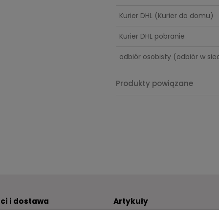
Cena nie
Kurier DHL
(Kurier do domu)
kosztów 
Kurier DHL pobranie
odbiór osobisty
(odbiór w sied
Produkty powiązane
ci i dostawa
Artykuły