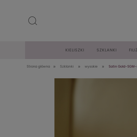
KIELISZKI
SZKLANKI
FIL
»
»
»
Strona główna
Szklanki
wysokie
Satin Gold-SGM-