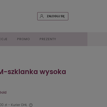
ZALOGUJ SIĘ
KCJE
PROMO
PREZENTY
M-szklanka wysoka
Gold
00 zł
- Kurier DHL