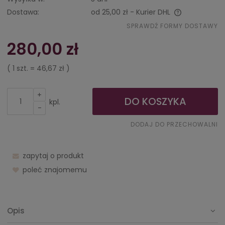
Dostawa:
od 25,00 zł
- Kurier DHL
Cena nie zawiera ewentualnych kosztów płatności
SPRAWDŹ FORMY DOSTAWY
280,00 zł
( 1
szt.
=
46,67 zł
)
+
DO KOSZYKA
kpl.
-
DODAJ DO PRZECHOWALNI
zapytaj o produkt
poleć znajomemu
Opis