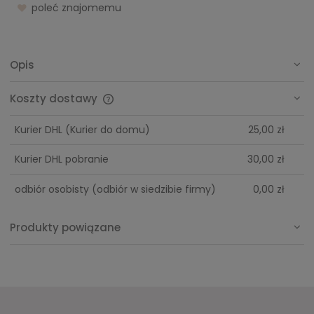
poleć znajomemu
Opis
Koszty dostawy
Cena nie zawiera ewentualnych kosztów płatności
Kurier DHL
(Kurier do domu)
25,00 zł
Kurier DHL pobranie
30,00 zł
odbiór osobisty
(odbiór w siedzibie firmy)
0,00 zł
Produkty powiązane