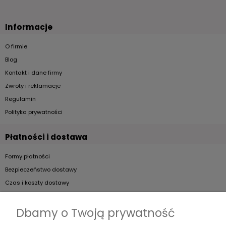
Informacje
O firmie
Blog
Kontakt i dane firmy
Zwroty i reklamacje
Regulamin
Polityka prywatności
Płatności i dostawa
Formy płatności
Bezpieczeństwo dostawy
Czas i koszty dostawy
Artykuły
Dbamy o Twoją prywatność