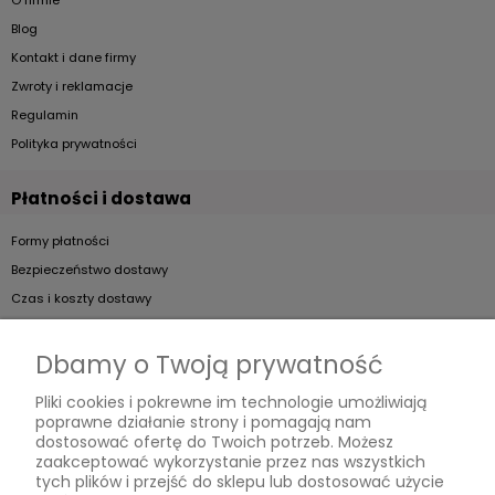
O firmie
Blog
Kontakt i dane firmy
Zwroty i reklamacje
Regulamin
Polityka prywatności
Płatności i dostawa
Formy płatności
Bezpieczeństwo dostawy
Czas i koszty dostawy
Artykuły
Dbamy o Twoją prywatność
Jak dobierać kieliszki do szampana?
Pliki cookies i pokrewne im technologie umożliwiają
poprawne działanie strony i pomagają nam
Jak podawać koniak?
dostosować ofertę do Twoich potrzeb. Możesz
Jak prawidłowo dbać o kieliszki?
zaakceptować wykorzystanie przez nas wszystkich
tych plików i przejść do sklepu lub dostosować użycie
Wybieramy kieliszki