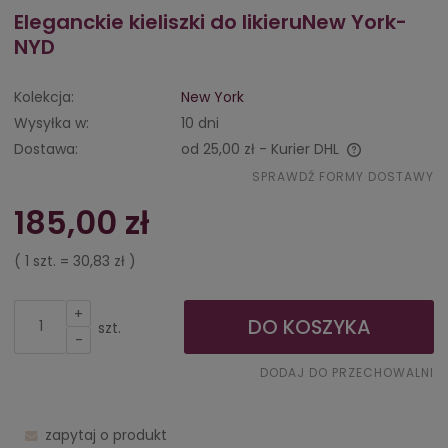
Eleganckie kieliszki do likieruNew York-
NYD
Kolekcja:
New York
Wysyłka w:
10 dni
Dostawa:
od 25,00 zł
- Kurier DHL
Cena nie zawiera ewentualnych kosztów płatności
SPRAWDŹ FORMY DOSTAWY
185,00 zł
( 1
szt.
=
30,83 zł
)
+
DO KOSZYKA
szt.
-
DODAJ DO PRZECHOWALNI
zapytaj o produkt