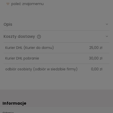
poleć znajomemu
Opis
Koszty dostawy
Cena nie zawiera ewentualnych kosztów płatności
Kurier DHL
(Kurier do domu)
25,00 zł
Kurier DHL pobranie
30,00 zł
odbiór osobisty
(odbiór w siedzibie firmy)
0,00 zł
Informacje