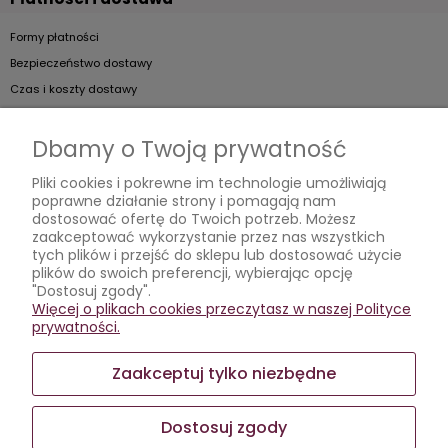
Formy płatności
Bezpieczeństwo dostawy
Czas i koszty dostawy
Artykuły
Dbamy o Twoją prywatność
Jak dobierać kieliszki do szampana?
Pliki cookies i pokrewne im technologie umożliwiają
poprawne działanie strony i pomagają nam
Jak podawać koniak?
dostosować ofertę do Twoich potrzeb. Możesz
Jak prawidłowo dbać o kieliszki?
zaakceptować wykorzystanie przez nas wszystkich
tych plików i przejść do sklepu lub dostosować użycie
Wybieramy kieliszki
plików do swoich preferencji, wybierając opcję
"Dostosuj zgody".
Moje konto
Więcej o plikach cookies przeczytasz w naszej Polityce
prywatności.
Twoje zamówienia
Ustawienia konta
Zaakceptuj tylko niezbędne
Przechowalnia
Dostosuj zgody