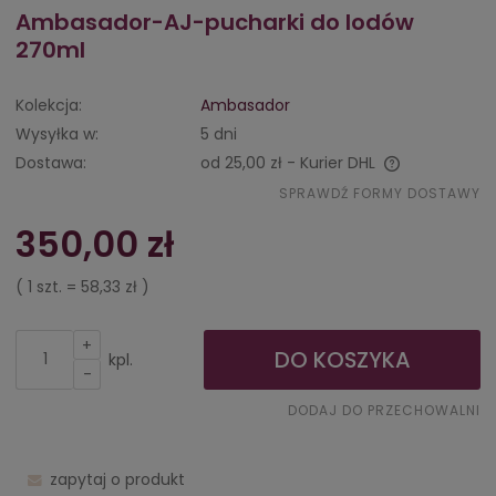
Ambasador-AJ-pucharki do lodów
270ml
Kolekcja:
Ambasador
Wysyłka w:
5 dni
Dostawa:
od 25,00 zł
- Kurier DHL
Cena nie zawiera ewentualnych kosztów płatności
SPRAWDŹ FORMY DOSTAWY
350,00 zł
( 1
szt.
=
58,33 zł
)
+
DO KOSZYKA
kpl.
-
DODAJ DO PRZECHOWALNI
zapytaj o produkt