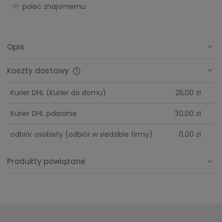
poleć znajomemu
Opis
Koszty dostawy
Cena nie zawiera ewentualnych kosztów płatności
Kurier DHL
(Kurier do domu)
25,00 zł
Kurier DHL pobranie
30,00 zł
odbiór osobisty
(odbiór w siedzibie firmy)
0,00 zł
Produkty powiązane