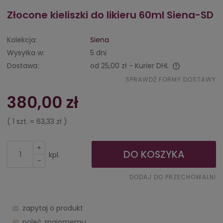
Złocone kieliszki do likieru 60ml Siena-SD
Kolekcja:
Siena
Wysyłka w:
5 dni
Dostawa:
od 25,00 zł
- Kurier DHL
Cena nie zawiera ewentualnych kosztów płatności
SPRAWDŹ FORMY DOSTAWY
380,00 zł
( 1
szt.
=
63,33 zł
)
+
DO KOSZYKA
kpl.
-
DODAJ DO PRZECHOWALNI
zapytaj o produkt
poleć znajomemu