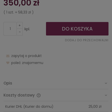
350,00 zł
( 1
szt.
=
58,33 zł
)
+
DO KOSZYKA
kpl.
-
DODAJ DO PRZECHOWALNI
zapytaj o produkt
poleć znajomemu
Opis
Koszty dostawy
Cena nie zawiera ewentualnych kosztów płatności
Kurier DHL
(Kurier do domu)
25,00 zł