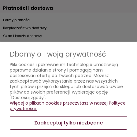
Płatności i dostawa
Formy płatności
Bezpieczeństwo dostawy
Czas i koszty dostawy
Artykuły
Dbamy o Twoją prywatność
Jak dobierać kieliszki do szampana?
Pliki cookies i pokrewne im technologie umożliwiają
poprawne działanie strony i pomagają nam
Jak podawać koniak?
dostosować ofertę do Twoich potrzeb. Możesz
Jak prawidłowo dbać o kieliszki?
zaakceptować wykorzystanie przez nas wszystkich
tych plików i przejść do sklepu lub dostosować użycie
Wybieramy kieliszki
plików do swoich preferencji, wybierając opcję
"Dostosuj zgody".
Moje konto
Więcej o plikach cookies przeczytasz w naszej Polityce
prywatności.
Twoje zamówienia
Ustawienia konta
Zaakceptuj tylko niezbędne
Przechowalnia