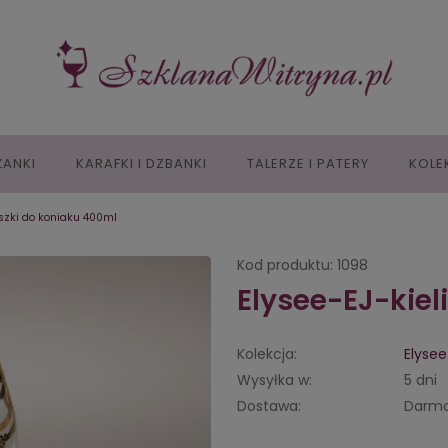
IŻANKI
KARAFKI I DZBANKI
TALERZE I PATERY
KOLE
iszki do koniaku 400ml
Kod produktu:
1098
Elysee-EJ-kiel
Kolekcja:
Elysee
Wysyłka w:
5 dni
Dostawa:
Darm