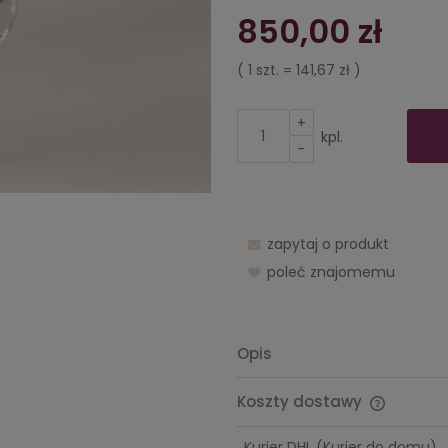
Cena nie zawiera ewentualnych
850,00 zł
kosztów płatności
( 1
szt.
=
141,67 zł
)
+
kpl.
-
zapytaj o produkt
poleć znajomemu
Opis
Koszty dostawy
Cena nie
Kurier DHL
(Kurier do domu)