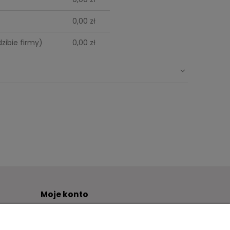
płatności
0,00 zł
zibie firmy)
0,00 zł
Moje konto
pana?
Twoje zamówienia