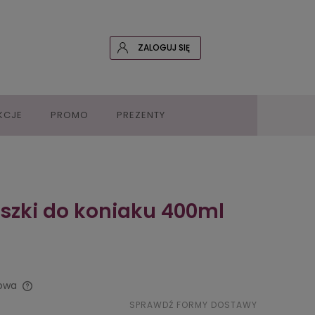
ZALOGUJ SIĘ
KCJE
PROMO
PREZENTY
iszki do koniaku 400ml
owa
SPRAWDŹ FORMY DOSTAWY