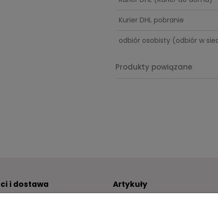
kosztów 
Kurier DHL pobranie
odbiór osobisty
(odbiór w sied
Produkty powiązane
ci i dostawa
Artykuły
atności
Jak dobierać kieliszki do szam