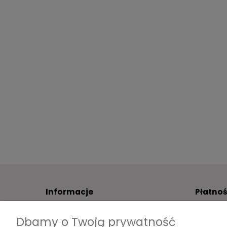
Informacje
Płatnoś
O firmie
Formy pł
Dbamy o Twoją prywatność