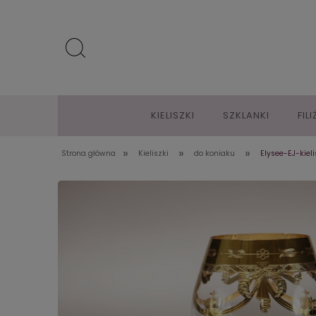
KIELISZKI
SZKLANKI
FIL
»
»
»
Strona główna
Kieliszki
do koniaku
Elysee-EJ-kiel