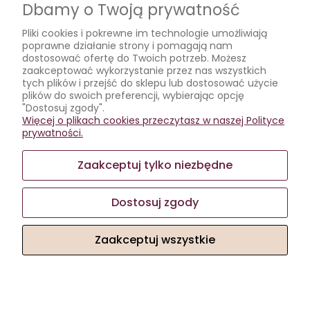
Artykuły
Dbamy o Twoją prywatność
Jak dobierać kieliszki do szampana?
Pliki cookies i pokrewne im technologie umożliwiają
poprawne działanie strony i pomagają nam
Jak podawać koniak?
dostosować ofertę do Twoich potrzeb. Możesz
Jak prawidłowo dbać o kieliszki?
zaakceptować wykorzystanie przez nas wszystkich
tych plików i przejść do sklepu lub dostosować użycie
Wybieramy kieliszki
plików do swoich preferencji, wybierając opcję
"Dostosuj zgody".
Moje konto
Więcej o plikach cookies przeczytasz w naszej Polityce
prywatności.
Twoje zamówienia
Ustawienia konta
Zaakceptuj tylko niezbędne
Przechowalnia
Dostosuj zgody
Zaakceptuj wszystkie
Sklep internetowy Shoper.pl
Facebook
Instagram
Pokaż pełną wersję strony