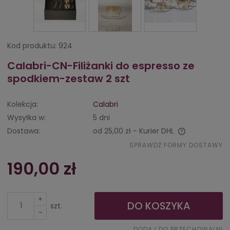
Kod produktu:
924
Calabri-CN-Filiżanki do espresso ze
spodkiem-zestaw 2 szt
Kolekcja:
Calabri
Wysyłka w:
5 dni
Dostawa:
od 25,00 zł
- Kurier DHL
Cena nie zawiera ewentualnych kosztów płatności
SPRAWDŹ FORMY DOSTAWY
190,00 zł
+
DO KOSZYKA
szt.
-
DODAJ DO PRZECHOWALNI