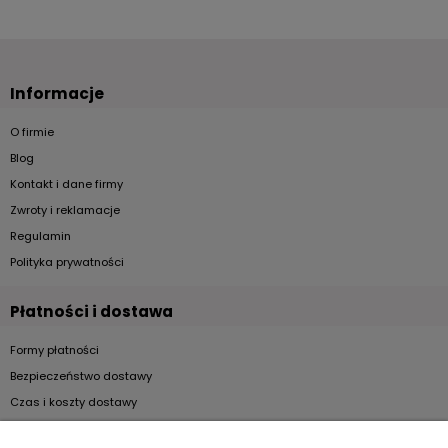
Informacje
O firmie
Blog
Kontakt i dane firmy
Zwroty i reklamacje
Regulamin
Polityka prywatności
Płatności i dostawa
Formy płatności
Bezpieczeństwo dostawy
Czas i koszty dostawy