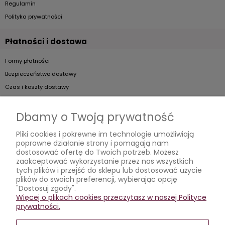
Regulamin
Polityka prywatności
Płatności i dostawa
Formy płatności
Bezpieczeństwo dostawy
Czas i koszty dostawy
Artykuły
Dbamy o Twoją prywatność
Jak dobierać kieliszki do szampana?
Pliki cookies i pokrewne im technologie umożliwiają
poprawne działanie strony i pomagają nam
Jak podawać koniak?
dostosować ofertę do Twoich potrzeb. Możesz
Jak prawidłowo dbać o kieliszki?
zaakceptować wykorzystanie przez nas wszystkich
tych plików i przejść do sklepu lub dostosować użycie
Wybieramy kieliszki
plików do swoich preferencji, wybierając opcję
"Dostosuj zgody".
Moje konto
Więcej o plikach cookies przeczytasz w naszej Polityce
prywatności.
Twoje zamówienia